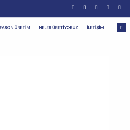
FASON ÜRETİM
NELER ÜRETİYORUZ
İLETİŞİM