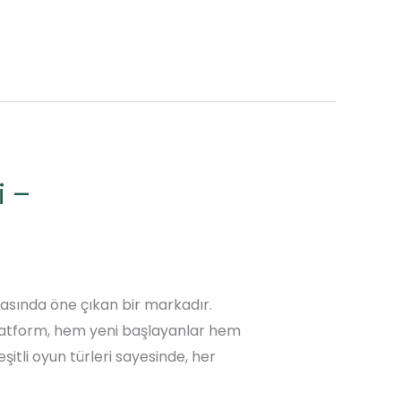
i –
asında öne çıkan bir markadır.
platform, hem yeni başlayanlar hem
tli oyun türleri sayesinde, her