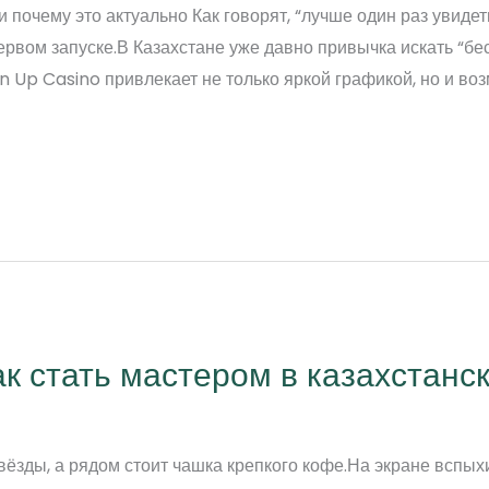
и почему это актуально Как говорят, “лучше один раз увидет
ервом запуске.В Казахстане уже давно привычка искать “бе
in Up Casino привлекает не только яркой графикой, но и в
ак стать мастером в казахстанс
вёзды, а рядом стоит чашка крепкого кофе.На экране вспых