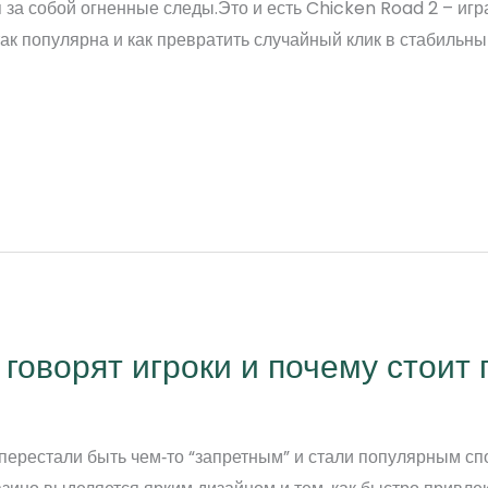
я за собой огненные следы.Это и есть Chicken Road 2 – иг
так популярна и как превратить случайный клик в стабиль
 говорят игроки и почему стоит
 перестали быть чем‑то “запретным” и стали популярным с