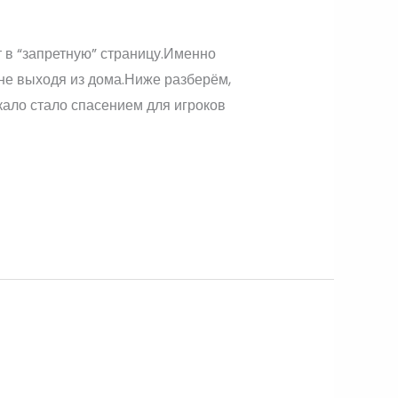
 в “запретную” страницу.Именно
 не выходя из дома.Ниже разберём,
кало стало спасением для игроков