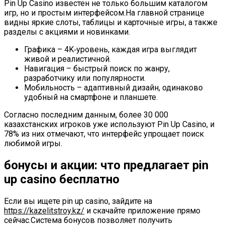
Pin Up Casino известен не только большим каталогом
игр, но и простым интерфейсом.На главной странице
видны яркие слоты, таблицы и карточные игры, а также
разделы с акциями и новинками.
Графика – 4K‑уровень, каждая игра выглядит
живой и реалистичной.
Навигация – быстрый поиск по жанру,
разработчику или популярности.
Мобильность – адаптивный дизайн, одинаково
удобный на смартфоне и планшете.
Согласно последним данным, более 30 000
казахстанских игроков уже используют Pin Up Casino, и
78% из них отмечают, что интерфейс упрощает поиск
любимой игры.
бонусы и акции: что предлагает pin
up casino бесплатно
Если вы ищете pin up casino, зайдите на
https://kazelitstroy.kz/
и скачайте приложение прямо
сейчас.Система бонусов позволяет получить