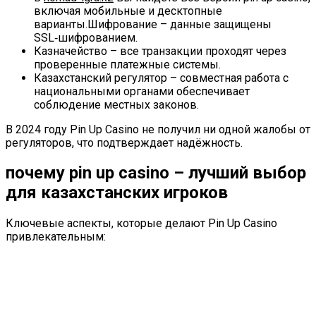
включая мобильные и десктопные
варианты.Шифрование – данные защищены
SSL‑шифрованием.
Казначейство – все транзакции проходят через
проверенные платежные системы.
Казахстанский регулятор – совместная работа с
национальными органами обеспечивает
соблюдение местных законов.
В 2024 году Pin Up Casino не получил ни одной жалобы от
регуляторов, что подтверждает надёжность.
почему pin up casino – лучший выбор
для казахстанских игроков
Ключевые аспекты, которые делают Pin Up Casino
привлекательным: