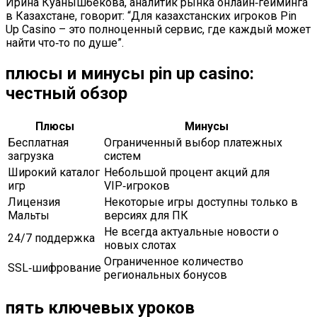
Ирина Куанышбекова, аналитик рынка онлайн‑гейминга
в Казахстане, говорит: “Для казахстанских игроков Pin
Up Casino – это полноценный сервис, где каждый может
найти что‑то по душе”.
плюсы и минусы pin up casino:
честный обзор
Плюсы
Минусы
Бесплатная
Ограниченный выбор платежных
загрузка
систем
Широкий каталог
Небольшой процент акций для
игр
VIP‑игроков
Лицензия
Некоторые игры доступны только в
Мальты
версиях для ПК
Не всегда актуальные новости о
24/7 поддержка
новых слотах
Ограниченное количество
SSL‑шифрование
региональных бонусов
пять ключевых уроков