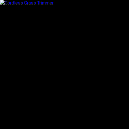
7 Nisan 2026
Cordless Grass Trimmer –
Moderný Health Supplement
Natural Pre Vašu Záhradu
Share
Tweet
Pin
Mail
SMS
Previous Post
Next Post
Chicken Road 2: Как Стать