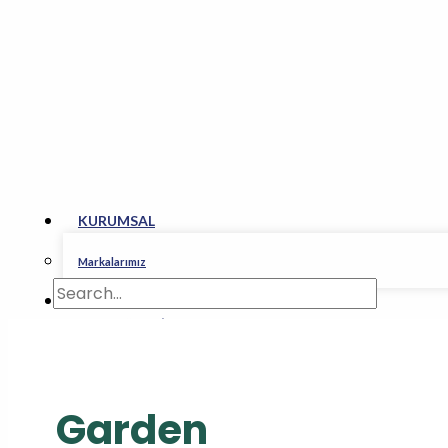
KURUMSAL
Markalarımız
FASON ÜRETİM
NELER ÜRETİYORUZ
İLETİŞİM
X
Garden