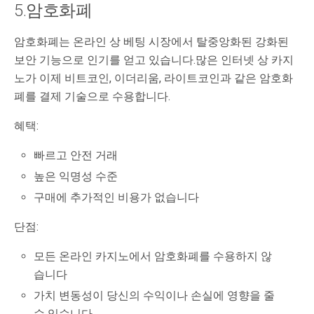
5.암호화폐
암호화폐는 온라인 상 베팅 시장에서 탈중앙화된 강화된
보안 기능으로 인기를 얻고 있습니다.많은 인터넷 상 카지
노가 이제 비트코인, 이더리움, 라이트코인과 같은 암호화
폐를 결제 기술으로 수용합니다.
혜택:
빠르고 안전 거래
높은 익명성 수준
구매에 추가적인 비용가 없습니다
단점:
모든 온라인 카지노에서 암호화폐를 수용하지 않
습니다
가치 변동성이 당신의 수익이나 손실에 영향을 줄
수 있습니다