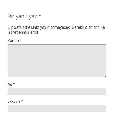
Bir yanıt yazın
E-posta adresiniz yayınlanmayacak.
Gerekli alanlar
*
ile
işaretlenmişlerdir
Yorum
*
Ad
*
E-posta
*