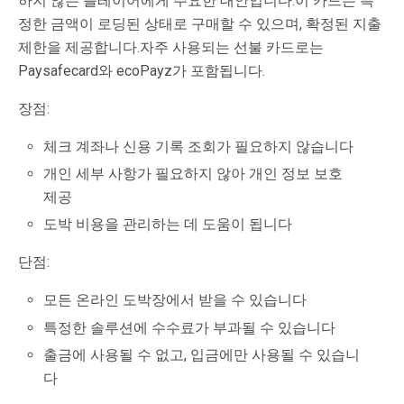
하지 않는 플레이어에게 주요한 대안입니다.이 카드는 특
정한 금액이 로딩된 상태로 구매할 수 있으며, 확정된 지출
제한을 제공합니다.자주 사용되는 선불 카드로는
Paysafecard와 ecoPayz가 포함됩니다.
장점:
체크 계좌나 신용 기록 조회가 필요하지 않습니다
개인 세부 사항가 필요하지 않아 개인 정보 보호
제공
도박 비용을 관리하는 데 도움이 됩니다
단점:
모든 온라인 도박장에서 받을 수 있습니다
특정한 솔루션에 수수료가 부과될 수 있습니다
출금에 사용될 수 없고, 입금에만 사용될 수 있습니
다