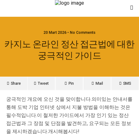
20 Mart 2026 • No Comments
카지노 온라인 정산 접근법에 대한
궁극적인 가이드
Share
Tweet
Pin
Mail
SMS
궁극적인 개요에 오신 것을 맞이합니다.의미있는 안내서를
통해 도박 기업 인터넷 상에서 지불 방법을 이해하는 것은
필수적입니다.이 철저한 가이드에서 가장 인기 있는 정산
접근법과 그 장점 및 단점을 발견하고, 요구되는 모든 정보
을 제시하겠습니다.개시해봅시다!