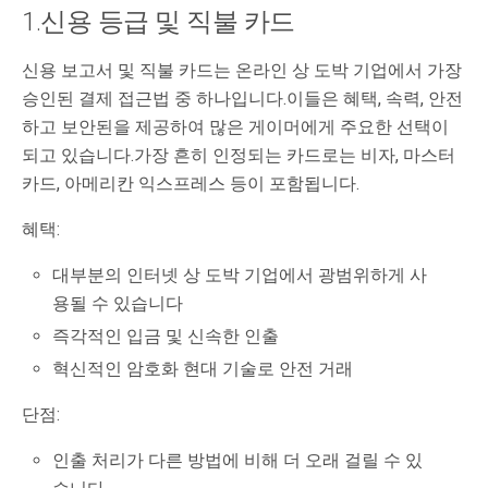
1.신용 등급 및 직불 카드
신용 보고서 및 직불 카드는 온라인 상 도박 기업에서 가장
승인된 결제 접근법 중 하나입니다.이들은 혜택, 속력, 안전
하고 보안된을 제공하여 많은 게이머에게 주요한 선택이
되고 있습니다.가장 흔히 인정되는 카드로는 비자, 마스터
카드, 아메리칸 익스프레스 등이 포함됩니다.
혜택:
대부분의 인터넷 상 도박 기업에서 광범위하게 사
용될 수 있습니다
즉각적인 입금 및 신속한 인출
혁신적인 암호화 현대 기술로 안전 거래
단점:
인출 처리가 다른 방법에 비해 더 오래 걸릴 수 있