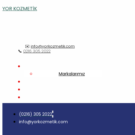
İçeriğe
Mor
YOR KOZMETİK
atla
Instant
Gel
✉️
info@yorkozmetik.com
📞
0216 305 2022
Markalarımız
(0216) 305 2022
info@yorkozmetik.com